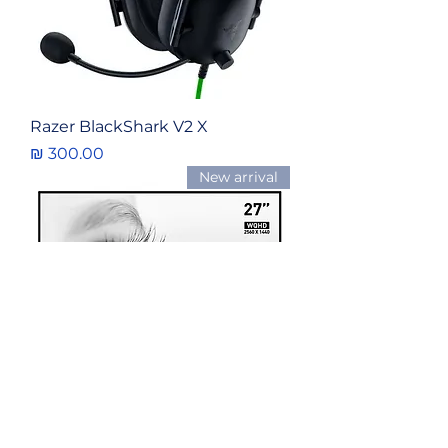
Razer BlackShark V2 X
מחיר
New arrival