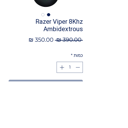
Razer Viper 8Khz
Ambidextrous
מחיר
מחיר
 ‏390.00 ‏₪ 
רגיל
מבצע
כמות
*
הוספה לסל
מאפיינים
עכבר גיימינג חוטי Razer דגם Viper
8KHZ