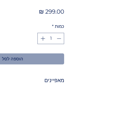
מחיר
כמות
*
הוספה לסל
מאפיינים
 HD
ומיקרופון מובנה.
חיי
720P/VGA)