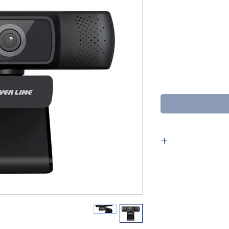
מצלמת רשת מבית Silver Line דגם SLWC500 צילום
FULL בזווית רחבה עם חיישן AUTO FOCUS
שן CMOS ברזולוציה גבוהה 1080P (HD