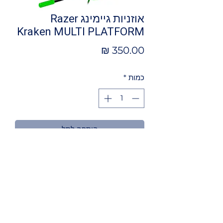
אוזניות גיימינג Razer
Kraken MULTI PLATFORM
מחיר
כמות
*
הוספה לסל
מאפיינים
אוזניות גיימינג בצבע ירוק עם
מיקרופון מבית RAZER.
מותאמות לPC, Mac, Xbox One*,
PS4, Nintendo Switch והתקנים