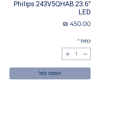
Philips 243V5QHAB 23.6"
LED
מחיר
כמות
*
הוספה לסל
מאפיינים
מסך מחשב איכותי במיוחד מבית Philips
עם פאנל MVA בגודל ''23.6, בעל יציאות
HDMI, DVI ו-VGA, עם יחס ניגודיות