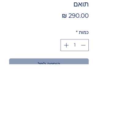
תואם
מחיר
כמות
*
הוספה לסל
מתאים לדגמים
Brother HL-6050
©2020 Alpan computers רח '
הרברט סמואל 50,