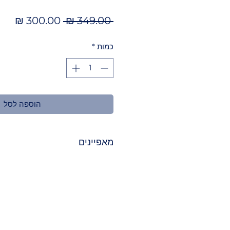
מחיר
מחי
 ‏349.00 ‏₪ 
רגיל
מבצ
כמות
*
הוספה לסל
מאפיינים
גבוהה LL HD 1080P
מיקרופונים מובנים להפחתת רעשי ר
תומך בשיחות ZOOM
מתאים למגוון תוכנות עבור שיחות 
שיחות וידאו באיכות גבוהה Full HD 1080p