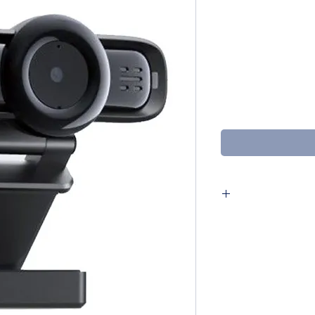
ר
ע
מצלמת רשת מבית AUKEY דגם PC-LM3 באיכות
FU עם פוקוס אוטומטי ושני
קע.
ועידה בוידאו