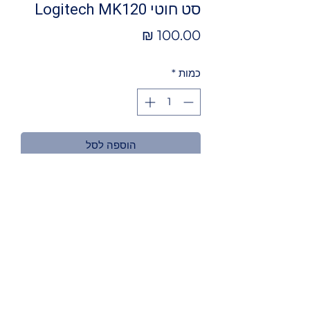
סט חוטי Logitech MK120
מחיר
כמות
*
הוספה לסל
מאפיינים
2 שפות
עברית, אנגלית
מקלדת ועכבר חוטי
ממשק USB